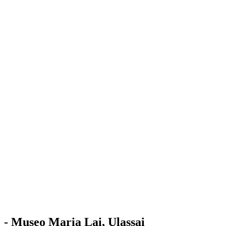
Stazione
dell'Arte
Maria Lai
Mostre
Visita
Educazione
Ulassai
Contatti
/
IT
EN
Visita il museo
- Museo Maria Lai, Ulassai