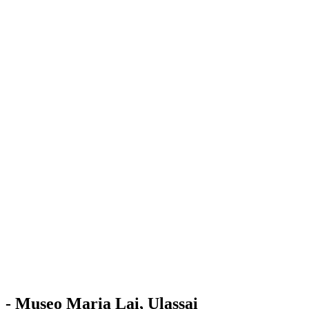
Stazione
dell'Arte
Maria Lai
Mostre
Visita
Educazione
Ulassai
Contatti
/
IT
EN
Visita il museo
- Museo Maria Lai, Ulassai