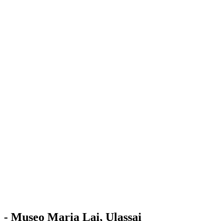
Stazione
dell'Arte
Maria Lai
Mostre
Visita
Educazione
Ulassai
Contatti
/
IT
EN
Visita il museo
- Museo Maria Lai, Ulassai