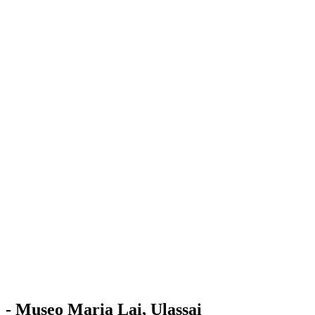
Stazione
dell'Arte
Maria Lai
Mostre
Visita
Educazione
Ulassai
Contatti
/
IT
EN
Visita il museo
- Museo Maria Lai, Ulassai