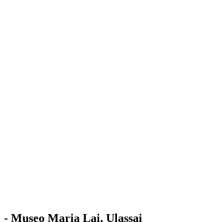
Stazione
dell'Arte
Maria Lai
Mostre
Visita
Educazione
Ulassai
Contatti
/
IT
EN
Visita il museo
- Museo Maria Lai, Ulassai