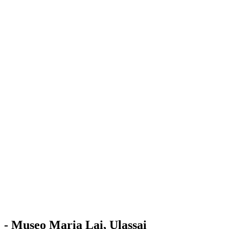
Stazione
dell'Arte
Maria Lai
Mostre
Visita
Educazione
Ulassai
Contatti
/
IT
EN
Visita il museo
- Museo Maria Lai, Ulassai