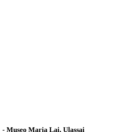
Stazione
dell'Arte
Maria Lai
Mostre
Visita
Educazione
Ulassai
Contatti
/
IT
EN
Visita il museo
- Museo Maria Lai, Ulassai