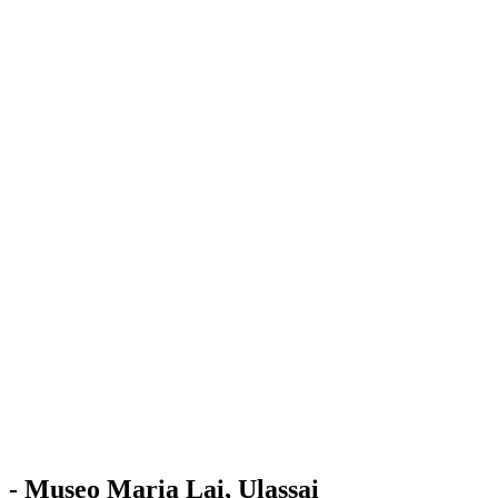
Stazione
dell'Arte
Maria Lai
Mostre
Visita
Educazione
Ulassai
Contatti
/
IT
EN
Visita il museo
- Museo Maria Lai, Ulassai