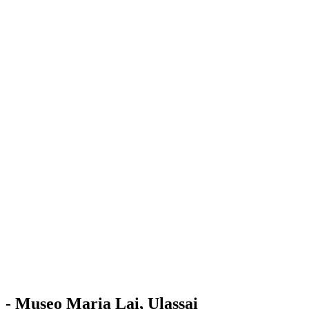
Stazione
dell'Arte
Maria Lai
Mostre
Visita
Educazione
Ulassai
Contatti
/
IT
EN
Visita il museo
- Museo Maria Lai, Ulassai