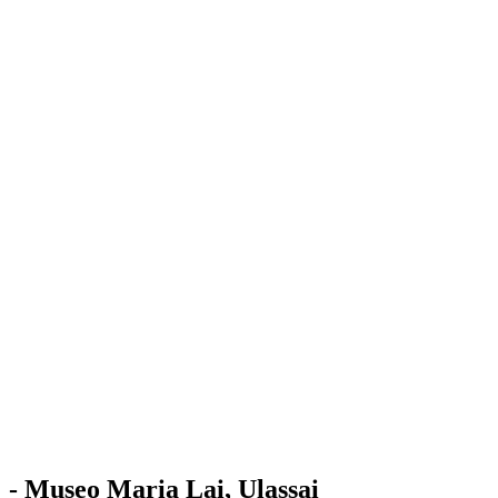
Stazione
dell'Arte
Maria Lai
Mostre
Visita
Educazione
Ulassai
Contatti
/
IT
EN
Visita il museo
- Museo Maria Lai, Ulassai