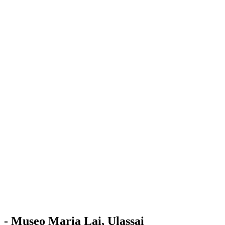
Stazione
dell'Arte
Maria Lai
Mostre
Visita
Educazione
Ulassai
Contatti
/
IT
EN
Visita il museo
- Museo Maria Lai, Ulassai