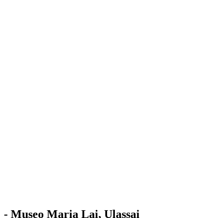
Stazione
dell'Arte
Maria Lai
Mostre
Visita
Educazione
Ulassai
Contatti
/
IT
EN
Visita il museo
- Museo Maria Lai, Ulassai