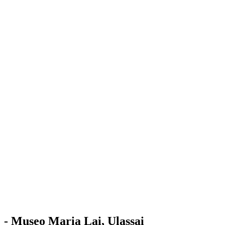
Stazione
dell'Arte
Maria Lai
Mostre
Visita
Educazione
Ulassai
Contatti
/
IT
EN
Visita il museo
- Museo Maria Lai, Ulassai