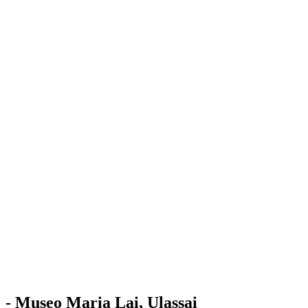
Stazione
dell'Arte
Maria Lai
Mostre
Visita
Educazione
Ulassai
Contatti
/
IT
EN
Visita il museo
- Museo Maria Lai, Ulassai