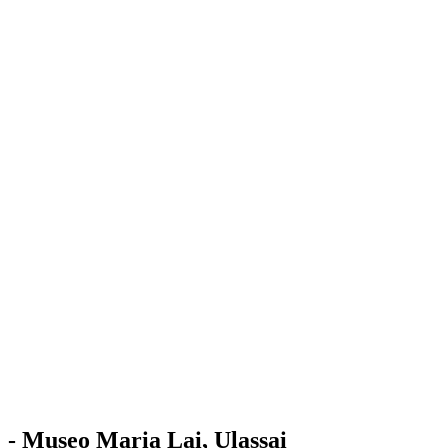
Stazione
dell'Arte
Maria Lai
Mostre
Visita
Educazione
Ulassai
Contatti
/
IT
EN
Visita il museo
- Museo Maria Lai, Ulassai