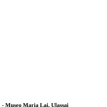
Stazione
dell'Arte
Maria Lai
Mostre
Visita
Educazione
Ulassai
Contatti
/
IT
EN
Visita il museo
- Museo Maria Lai, Ulassai