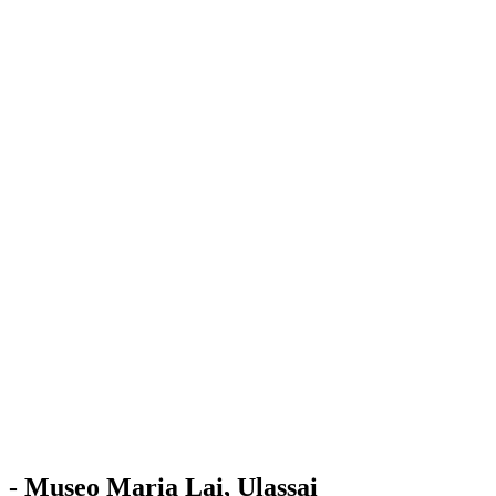
Stazione
dell'Arte
Maria Lai
Mostre
Visita
Educazione
Ulassai
Contatti
/
IT
EN
Visita il museo
- Museo Maria Lai, Ulassai