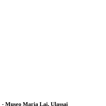
Stazione
dell'Arte
Maria Lai
Mostre
Visita
Educazione
Ulassai
Contatti
/
IT
EN
Visita il museo
- Museo Maria Lai, Ulassai