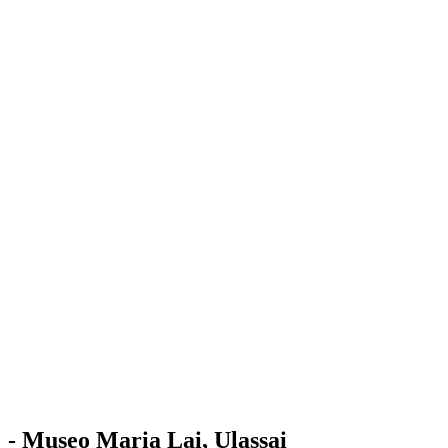
Stazione
dell'Arte
Maria Lai
Mostre
Visita
Educazione
Ulassai
Contatti
/
IT
EN
Visita il museo
- Museo Maria Lai, Ulassai