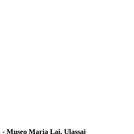
Stazione
dell'Arte
Maria Lai
Mostre
Visita
Educazione
Ulassai
Contatti
/
IT
EN
Visita il museo
- Museo Maria Lai, Ulassai