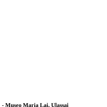
Stazione
dell'Arte
Maria Lai
Mostre
Visita
Educazione
Ulassai
Contatti
/
IT
EN
Visita il museo
- Museo Maria Lai, Ulassai