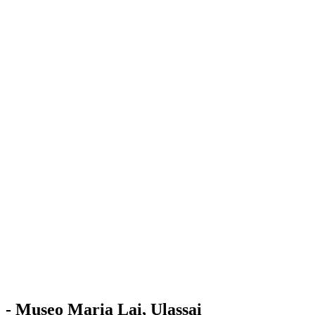
Stazione
dell'Arte
Maria Lai
Mostre
Visita
Educazione
Ulassai
Contatti
/
IT
EN
Visita il museo
- Museo Maria Lai, Ulassai